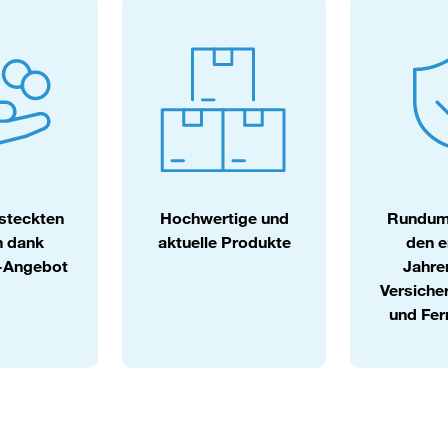
steckten
Hochwertige und
Rundums
n dank
aktuelle Produkte
den e
s-Angebot
Jahre
Versiche
und Fer