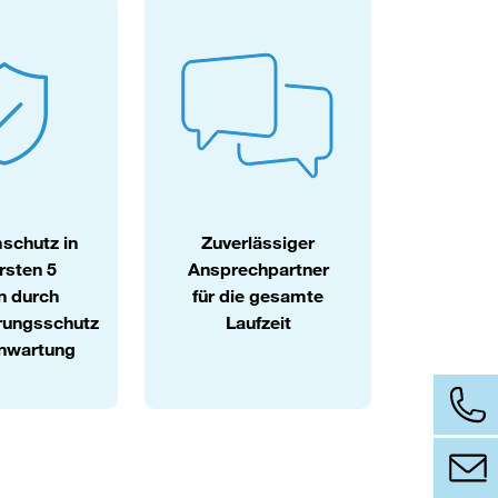
chutz in
Zuverlässiger
rsten 5
Ansprech­part­ner
n durch
für die gesamte
rungsschutz
Laufzeit
nwartung